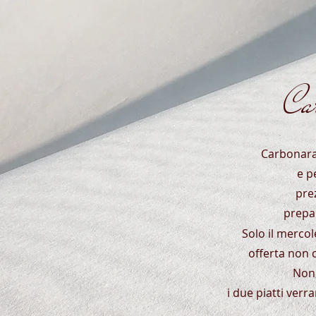
Ca
Carbonara
e p
pre
prepa
Solo il merco
offerta non 
Non 
i due piatti verr