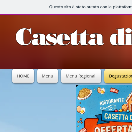
Questo sito è stato creato con la piattafo
Casetta d
HOME
Menu
Menu Regionali
Degustazion