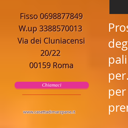
Fisso 0698877849
Pro
W.up 3388570013
Via dei Cluniacensi
deg
20/22
pal
00159 Roma
per
Chiamaci
per
pre
www.casettadimarzpane.it