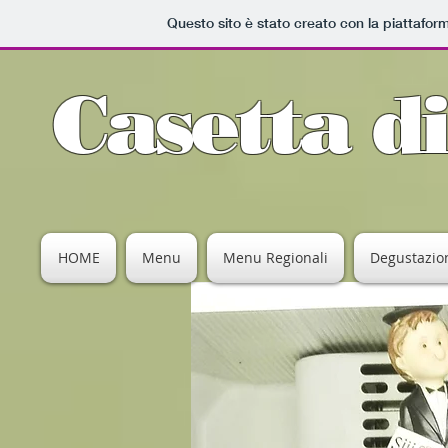
Questo sito è stato creato con la piattafo
Casetta d
HOME
Menu
Menu Regionali
Degustazion