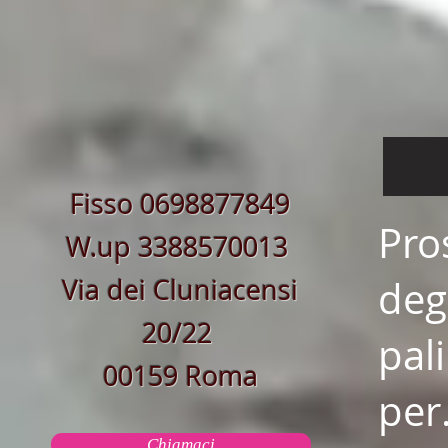
Fisso 0698877849
Pro
W.up 3388570013
Via dei Cluniacensi
deg
20/22
pal
00159 Roma
per
Chiamaci