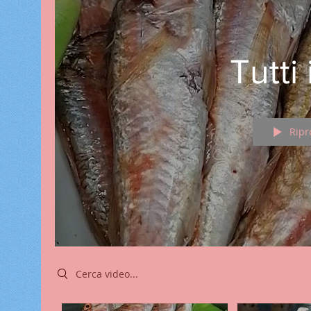
Tutti
Ripr
Search videos