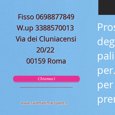
Fisso 0698877849
Pro
W.up 3388570013
Via dei Cluniacensi
deg
20/22
pal
00159 Roma
per
Chiamaci
per
pre
www.casettadimarzpane.it