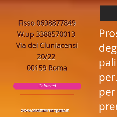
Fisso 0698877849
Pro
W.up 3388570013
Via dei Cluniacensi
deg
20/22
pal
00159 Roma
per
Chiamaci
per
pre
www.casettadimarzpane.it