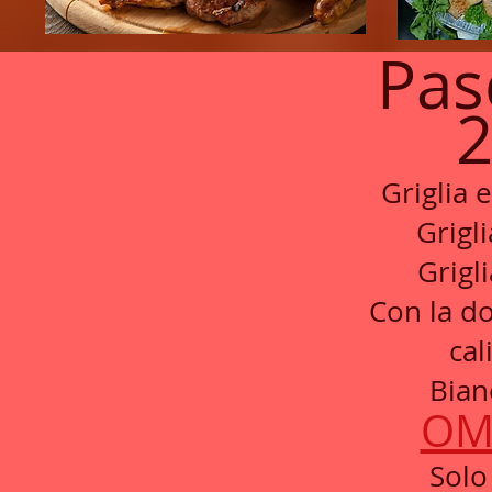
Pas
Griglia 
Grigl
Grigl
Con la do
cal
Bian
OM
Solo