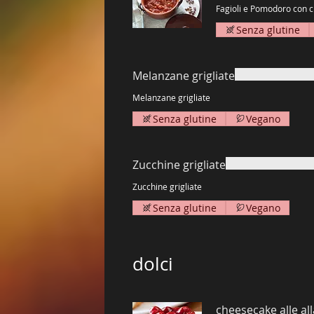
Fag
Senza glutine
Melanzane grigliate
Melanzane grigliate
Senza glutine
Vegano
Zucchine grigliate
Zucchine grigliate
Senza glutine
Vegano
dolci
cheesecake alle all