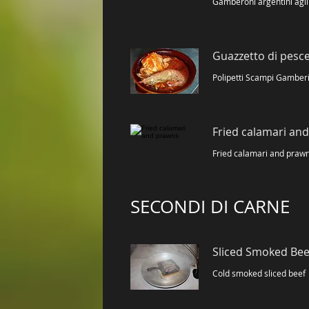
Gamberoni argentini agl
Guazzetto di pesc
Fried calamari an
Fried calamari and praw
SECONDI DI CARNE
Sliced ​​Smoked Bee
Cold smoked sliced ​​beef