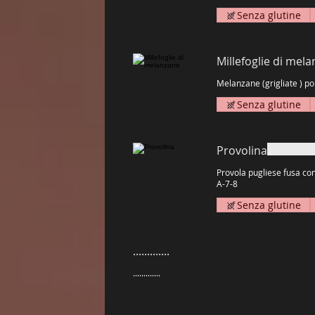
Senza glutine
Millefoglie di mel
Senza glutine
Provolina
Provola pugliese fusa con
A-7-8
Senza glutine
.............
.............