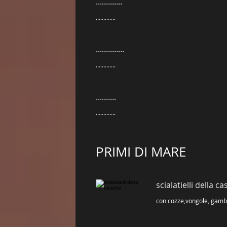
.............
.............
..............
.............
..........
.............
PRIMI DI MARE
scialatielli della ca