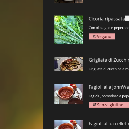
Cicoria ripassata
Con olio aglio e peperon
Vegano
Grigliata di Zucch
Grigliata di Zucchine e 
Fagioli alla JohnW
Fagioli , pomodoro e pepe
Senza glutine
Fagioli all uccellet