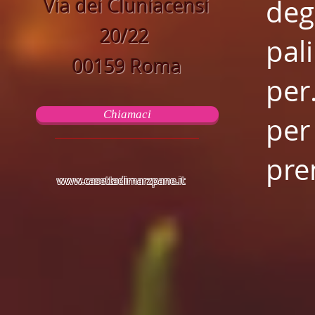
Via dei Cluniacensi
deg
20/22
pal
00159 Roma
per
Chiamaci
per
pre
www.casettadimarzpane.it