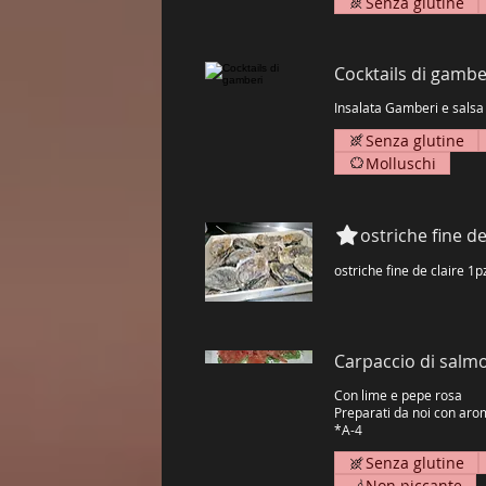
Senza glutine
Cocktails di gambe
Insalata Gamberi e salsa
Senza glutine
Molluschi
ostriche fine de
ostriche fine de claire 1p
Carpaccio di salm
Con lime e pepe rosa
Preparati da noi con arom
*A-4
Senza glutine
Non piccante