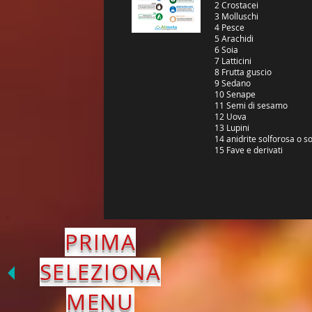
2 Crostacei
3 Molluschi
4 Pesce
5 Arachidi
6 Soia
7 Latticini
8 Frutta guscio
9 Sedano
10 Senape
11 Semi di sesamo
12 Uova
13 Lupini
14 anidrite solforosa o sol
15 Fave e derivati
PRIMA
SELEZIONA
MENU