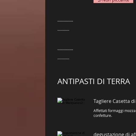
.............
.............
.............
.............
ANTIPASTI DI TERRA
Tagliere Casetta 
Affettati formaggi mozza
confetture.
degustazione di aff