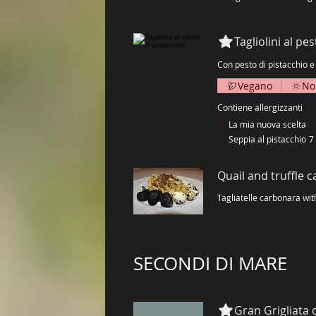
Tagliolini al pe
Con pesto di pistacchio e
Vegano
No
Contiene allergizzanti
La mia nuova scelta
Seppia al pistacchio
7
Quail and truffle c
Tagliatelle carbonara wit
SECONDI DI MARE
Gran Grigliata 