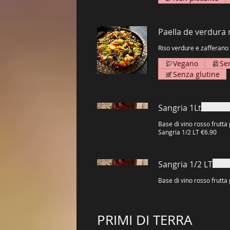
Paella de verdura
Riso verdure e zafferano
Vegano
Sen
Senza glutine
Sangria 1Lt
Base di vino rosso frutta
Sangria 1/2 LT €6.90
Sangria 1/2 LT
Base di vino rosso frutta
PRIMI DI TERRA